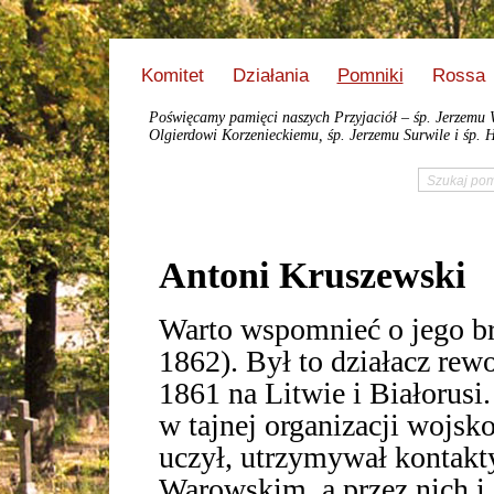
Komitet
Działania
Pomniki
Rossa
Poświęcamy pamięci naszych Przyjaciół – śp. Jerzemu 
Olgierdowi Korzenieckiemu, śp. Jerzemu Surwile i śp. H
Antoni Kruszewsk
Warto wspomnieć o jego b
1862). Był to działacz rew
1861 na Litwie i Białorusi
w tajnej organizacji wojsk
uczył, utrzymywał kontakty
Warowskim, a przez nich i