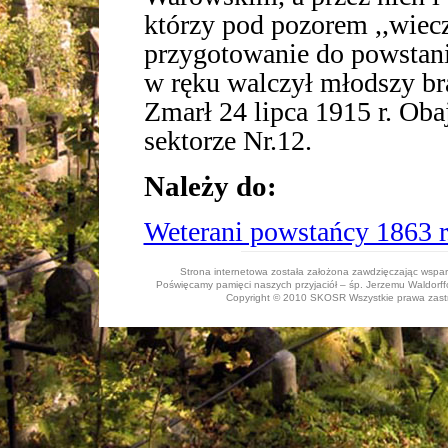
którzy pod pozorem ,,wiecz
przygotowanie do powstani
w ręku walczył młodszy b
Zmarł 24 lipca 1915 r. Oba
sektorze Nr.12.
Należy do:
Weterani powstańcy 1863 r
Strona internetowa została założona zawdzięczając wspa
Poświęcamy pamięci naszych przyjaciół – śp. Jerzemu Waldorffo
Copyright © 2010 SKOSR Wszystkie prawa zastrz